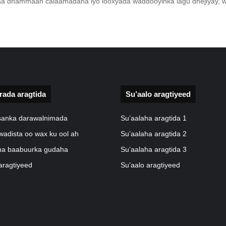
a dhammaan calaamadaha iyo looxyada waddooyinka lagu dhejiyay, w
rada aragtida
Su’aalo aragtiyeed
isanka darawalnimada
Su’aalaha aragtida 1
wadista oo wax ku ool ah
Su’aalaha aragtida 2
a baabuurka gudaha
Su’aalaha aragtida 3
aragtiyeed
Su’aalo aragtiyeed