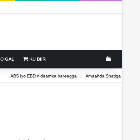
View your sh
O GAL
KU BIIR
ka
ABS iyo EBD nidaamka bareegga
|
Amaahda Shatiga Wad