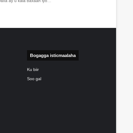
axa ay u kala baxaan iyo…
Bogagga isticmaalaha
Ku biir
Soo gal