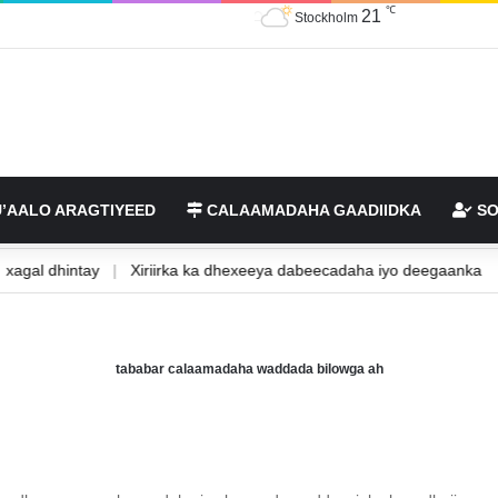
℃
21
Stockholm
’AALO ARAGTIYEED
CALAAMADAHA GAADIIDKA
SO
e
|
xagal dhintay
|
Xiriirka ka dhexeeya dabeecadaha iyo deegaan
tababar calaamadaha waddada bilowga ah