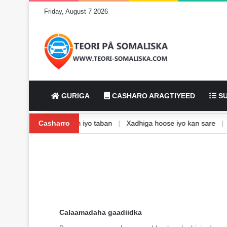
Friday, August 7 2026
GURIGA
CASHARO ARAGTIYEED
SU
anishka
|
Waxbarasho togan iyo taban
Casharro
|
Xadhiga hoose iyo kan sar
Calaamadaha gaadiidka