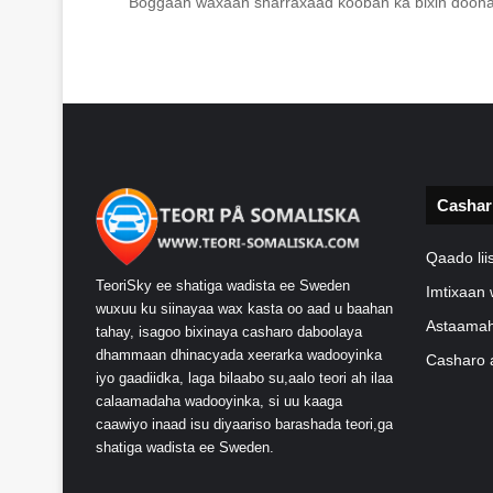
Boggaan waxaan sharraxaad kooban ka bixin doona
Cashar
Qaado li
TeoriSky ee shatiga wadista ee Sweden
Imtixaan 
wuxuu ku siinayaa wax kasta oo aad u baahan
Astaamah
tahay, isagoo bixinaya casharo daboolaya
dhammaan dhinacyada xeerarka wadooyinka
Casharo 
iyo gaadiidka, laga bilaabo su,aalo teori ah ilaa
calaamadaha wadooyinka, si uu kaaga
caawiyo inaad isu diyaariso barashada teori,ga
shatiga wadista ee Sweden.