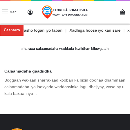
Vi
Log In
Menu
shka
|
Waxbarasho togan iyo taban
|
Xadhiga hoose iyo kan sare
|
Casharro
sharaxa calaamadaha waddada Iswiidhan bilowga ah
Calaamadaha gaadiidka
Boggaan waxaan sharraxaad kooban ka bixin doonaa dhammaan
calaamadaha iyo looxyada waddooyinka lagu dhejiyay, waxa ay u
kala baxaan iyo…