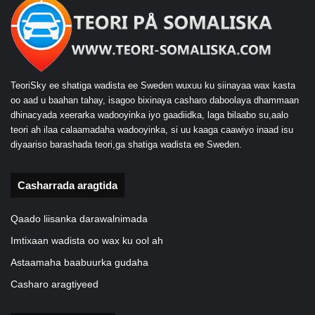
TeoriSky ee shatiga wadista ee Sweden wuxuu ku siinayaa wax kasta
oo aad u baahan tahay, isagoo bixinaya casharo daboolaya dhammaan
dhinacyada xeerarka wadooyinka iyo gaadiidka, laga bilaabo su,aalo
teori ah ilaa calaamadaha wadooyinka, si uu kaaga caawiyo inaad isu
diyaariso barashada teori,ga shatiga wadista ee Sweden.
Casharrada aragtida
Qaado liisanka darawalnimada
Imtixaan wadista oo wax ku ool ah
Astaamaha baabuurka gudaha
Casharo aragtiyeed