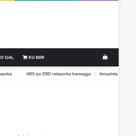
View your sh
O GAL
KU BIIR
deegaanka
ABS iyo EBD nidaamka bareegga
|
Amaahda Shati