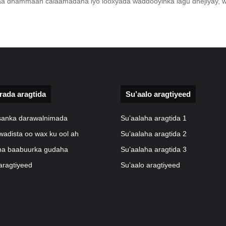
a dhammaan calaamadaha iyo looxyada waddooyinka lagu dhejiyay, w
rada aragtida
Su’aalo aragtiyeed
isanka darawalnimada
Su’aalaha aragtida 1
wadista oo wax ku ool ah
Su’aalaha aragtida 2
a baabuurka gudaha
Su’aalaha aragtida 3
aragtiyeed
Su’aalo aragtiyeed