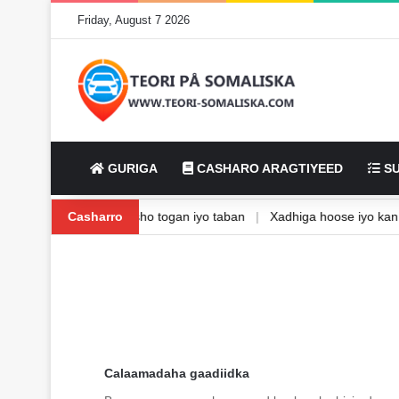
Friday, August 7 2026
GURIGA
CASHARO ARAGTIYEED
SU
ta Isbaanishka
Casharro
|
Waxbarasho togan iyo taban
|
Xadhiga hoose iyo 
Calaamadaha gaadiidka