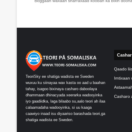
Boggaan waxaan sharraxaad kooban ka bixin doona
Cashar
Qaado li
TeoriSky ee shatiga wadista ee Sweden
Imtixaan 
wuxuu ku siinayaa wax kasta oo aad u baahan
Astaamah
tahay, isagoo bixinaya casharo daboolaya
dhammaan dhinacyada xeerarka wadooyinka
Casharo 
iyo gaadiidka, laga bilaabo su,aalo teori ah ilaa
calaamadaha wadooyinka, si uu kaaga
caawiyo inaad isu diyaariso barashada teori,ga
shatiga wadista ee Sweden.