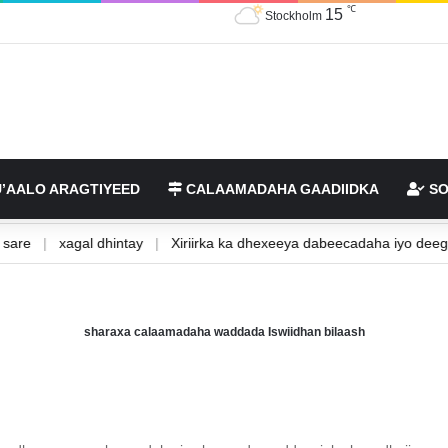
℃
15
Stockholm
’AALO ARAGTIYEED
CALAAMADAHA GAADIIDKA
SO
kan sare
|
xagal dhintay
|
Xiriirka ka dhexeeya dabeecadaha iyo 
sharaxa calaamadaha waddada Iswiidhan bilaash