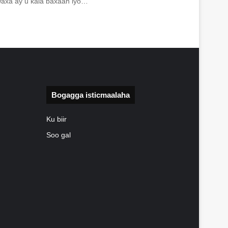
axa ay u kala baxaan iyo…
Bogagga isticmaalaha
Ku biir
Soo gal