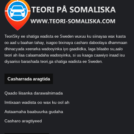
TeoriSky ee shatiga wadista ee Sweden wuxuu ku siinayaa wax kasta
oo aad u baahan tahay, isagoo bixinaya casharo daboolaya dhammaan
dhinacyada xeerarka wadooyinka iyo gaadiidka, laga bilaabo su,aalo
teori ah ilaa calaamadaha wadooyinka, si uu kaaga caawiyo inaad isu
diyaariso barashada teori,ga shatiga wadista ee Sweden.
Casharrada aragtida
Qaado liisanka darawalnimada
Imtixaan wadista oo wax ku ool ah
Astaamaha baabuurka gudaha
Casharo aragtiyeed