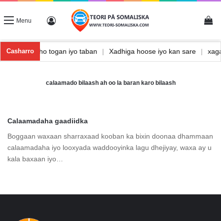
Vi
Log In
Menu
a
|
Waxbarasho togan iyo taban
|
Xadhiga hoose iyo kan sare
|
xa
Casharro
calaamado bilaash ah oo la baran karo bilaash
Calaamadaha gaadiidka
Boggaan waxaan sharraxaad kooban ka bixin doonaa dhammaan
calaamadaha iyo looxyada waddooyinka lagu dhejiyay, waxa ay u
kala baxaan iyo…