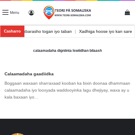
Vi
Log In
Menu
anishka
|
Waxbarasho togan iyo taban
|
Xadhiga hoose iyo kan sar
Casharro
calaamadaha digniinta Iswiidhan bilaash
Calaamadaha gaadiidka
Boggaan waxaan sharraxaad kooban ka bixin doonaa dhammaan
calaamadaha iyo looxyada waddooyinka lagu dhejiyay, waxa ay u
kala baxaan iyo…