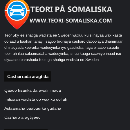
TeoriSky ee shatiga wadista ee Sweden wuxuu ku siinayaa wax kasta
oo aad u baahan tahay, isagoo bixinaya casharo daboolaya dhammaan
dhinacyada xeerarka wadooyinka iyo gaadiidka, laga bilaabo su,aalo
teori ah ilaa calaamadaha wadooyinka, si uu kaaga caawiyo inaad isu
diyaariso barashada teori,ga shatiga wadista ee Sweden.
Casharrada aragtida
Qaado liisanka darawalnimada
Imtixaan wadista oo wax ku ool ah
Astaamaha baabuurka gudaha
Casharo aragtiyeed