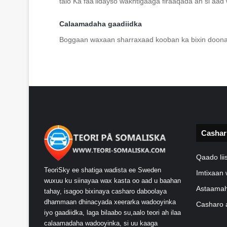
talo Ka faa’iidayso wakhtigaaga firaaqada ah si aad
Calaamadaha gaadiidka
Boggaan waxaan sharraxaad kooban ka bixin doona
Cashar
Qaado li
TeoriSky ee shatiga wadista ee Sweden
Imtixaan 
wuxuu ku siinayaa wax kasta oo aad u baahan
Astaamah
tahay, isagoo bixinaya casharo daboolaya
dhammaan dhinacyada xeerarka wadooyinka
Casharo 
iyo gaadiidka, laga bilaabo su,aalo teori ah ilaa
calaamadaha wadooyinka, si uu kaaga