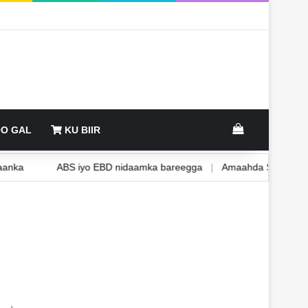
View your sh
O GAL
KU BIIR
 deegaanka
ABS iyo EBD nidaamka bareegga
|
Amaahda Shati