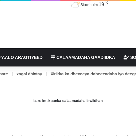
℃
19
Stockholm
’AALO ARAGTIYEED
CALAAMADAHA GAADIIDKA
SO
 kan sare
|
xagal dhintay
|
Xiriirka ka dhexeeya dabeecadaha iyo
baro imtixaanka calaamadaha Iswiidhan