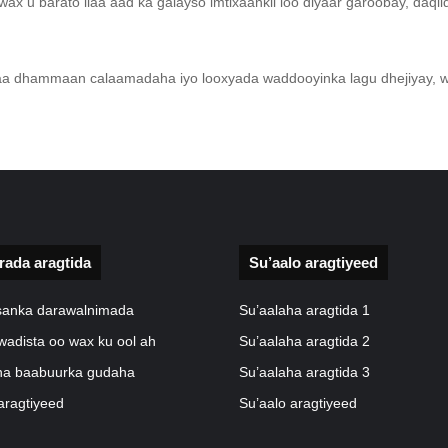
 wax u barato ilaa aad ka galayso imtixaankii loo diyaar garoobay, daq
a dhammaan calaamadaha iyo looxyada waddooyinka lagu dhejiyay, w
rada aragtida
Su’aalo aragtiyeed
isanka darawalnimada
Su’aalaha aragtida 1
wadista oo wax ku ool ah
Su’aalaha aragtida 2
a baabuurka gudaha
Su’aalaha aragtida 3
aragtiyeed
Su’aalo aragtiyeed