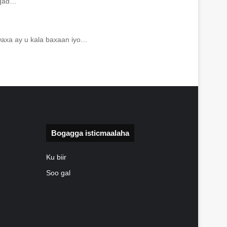
iiqad…
axa ay u kala baxaan iyo…
Bogagga isticmaalaha
Ku biir
Soo gal