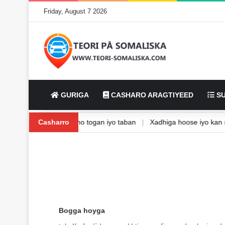
Friday, August 7 2026
GURIGA
CASHARO ARAGTIYEED
SU
ta Isbaanishka
Casharro
|
Waxbarasho togan iyo taban
|
Xadhiga hoose iyo
Bogga hoyga