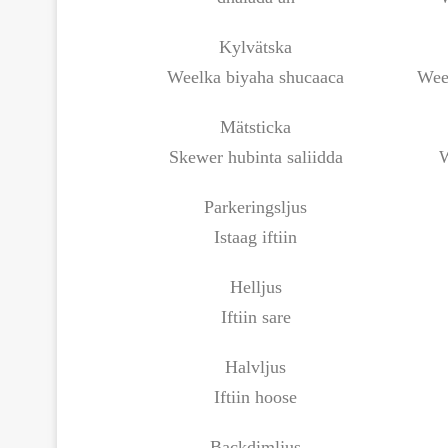
Kylvätska
Weelka biyaha shucaaca
Wee
Mätsticka
Skewer hubinta saliidda
W
Parkeringsljus
Istaag iftiin
Helljus
Iftiin sare
Halvljus
Iftiin hoose
Backdimljus