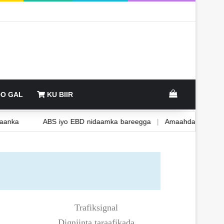
O GAL
KU BIIR
iyo deegaanka
ABS iyo EBD nidaamka bareegga
|
Amaahda S
Trafiksignal
Digniinta taraafikada