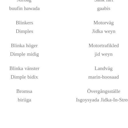
buufin hawada
gaabis
Blinkers
Motorväg
Dimples
Jidka weyn
Blinka höger
Motortrafikled
Dimple midig
jid weyn
Blinka vänster
Landväg
Dimple bidix
marin-hoosaad
Bromsa
Övergångsställe
biriiga
Isgoysyada Jidka-In-Stre