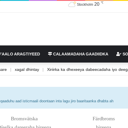
20
℃
Stockholm
’AALO ARAGTIYEED
CALAAMADAHA GAADIIDKA
SO
yo kan sare
|
xagal dhintay
|
Xiriirka ka dhexeeya dabeecadaha 
aaduhu aad isticmaali doontaan inta lagu jiro baaritaanka dhabta ah
Bromsvätska
Färdbroms
eelka dareeraha bireega
bireega