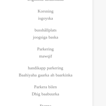
Korsning
isgoyska
busshållplats
joogsiga baska
Parkering
mawqif
handikapp parkering
Baahiyaha gaarka ah baarkinka
Parkera bilen
Dhig baabuurka
Stanna