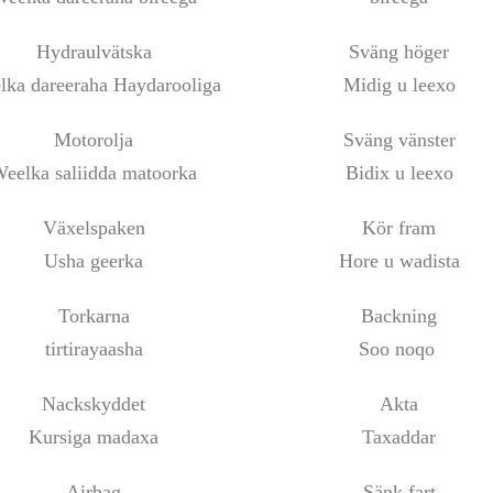
Hydraulvätska
Sväng höger
lka dareeraha Haydarooliga
Midig u leexo
Motorolja
Sväng vänster
eelka saliidda matoorka
Bidix u leexo
Växelspaken
Kör fram
Usha geerka
Hore u wadista
Torkarna
Backning
tirtirayaasha
Soo noqo
Nackskyddet
Akta
Kursiga madaxa
Taxaddar
Airbag
Sänk fart