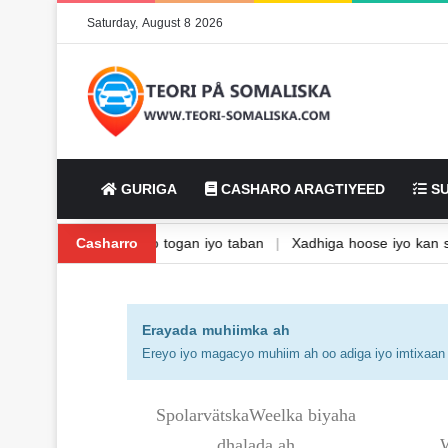
Saturday, August 8 2026
GURIGA
CASHARO ARAGTIYEED
SU
nta Isbaanishka
Casharro
|
Waxbarasho togan iyo taban
|
Xadhiga hoose i
Erayada muhiimka ah
Ereyo iyo magacyo muhiim ah oo adiga iyo imtixaan q
SpolarvätskaWeelka biyaha
dhalada ah
W