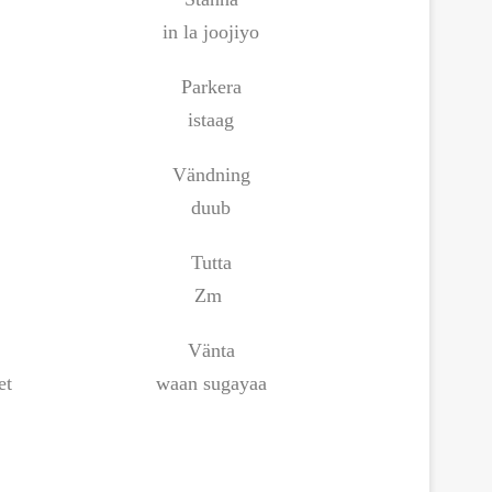
in la joojiyo
Parkera
istaag
Vändning
duub
Tutta
Zm
Vänta
et
waan sugayaa