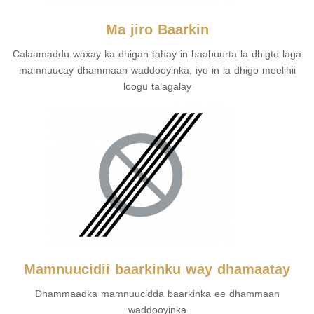
Ma jiro Baarkin
Calaamaddu waxay ka dhigan tahay in baabuurta la dhigto laga
mamnuucay dhammaan waddooyinka, iyo in la dhigo meelihii
loogu talagalay
Mamnuucidii baarkinku way dhamaatay
Dhammaadka mamnuucidda baarkinka ee dhammaan
waddooyinka