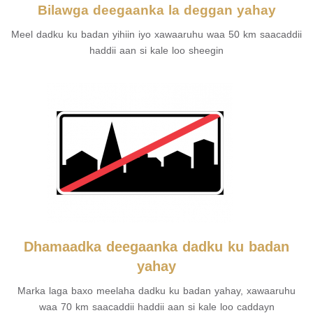
Bilawga deegaanka la deggan yahay
Meel dadku ku badan yihiin iyo xawaaruhu waa 50 km saacaddii
haddii aan si kale loo sheegin
Dhamaadka deegaanka dadku ku badan
yahay
Marka laga baxo meelaha dadku ku badan yahay, xawaaruhu
waa 70 km saacaddii haddii aan si kale loo caddayn