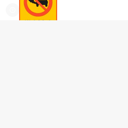
Deegaanka deegaanka
Aaggu waa deegaan, waxaana mamnuuc ah marinka baabuurta
duugga ah
Calaamadaha goobjoogayaasha