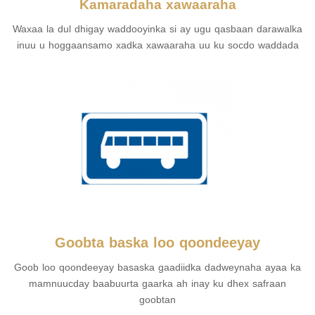
Kamaradaha xawaaraha
Waxaa la dul dhigay waddooyinka si ay ugu qasbaan darawalka
inuu u hoggaansamo xadka xawaaraha uu ku socdo waddada
Goobta baska loo qoondeeyay
Goob loo qoondeeyay basaska gaadiidka dadweynaha ayaa ka
mamnuucday baabuurta gaarka ah inay ku dhex safraan
goobtan