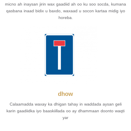
micno ah inaysan jirin wax gaadiid ah oo ku soo socda, kumana
qasbana inaad bidix u baxdo, waxaad u socon kartaa midig iyo
horeba.
dhow
Calaamadda waxay ka dhigan tahay in waddada aysan geli
karin gaadiidka iyo baaskiillada oo ay dhammaan doonto waqti
yar