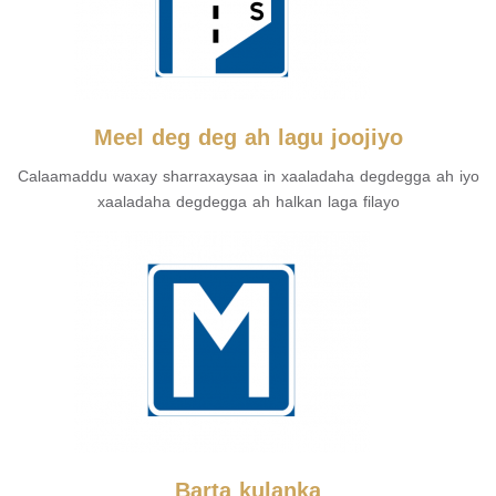
Meel deg deg ah lagu joojiyo
Calaamaddu waxay sharraxaysaa in xaaladaha degdegga ah iyo
xaaladaha degdegga ah halkan laga filayo
Barta kulanka