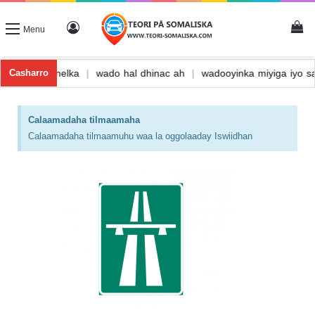
Menu
daawada
|
Wadista rar
|
Wadista tunnelka
|
wado hal dhinac ah
|
Casharro
Calaamadaha tilmaamaha
Calaamadaha tilmaamuhu waa la oggolaaday Iswiidhan