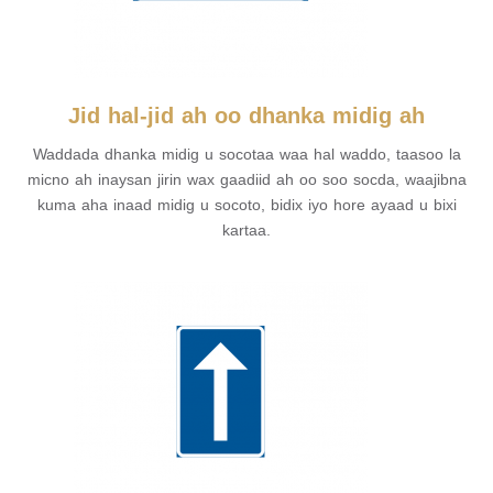
Jid hal-jid ah oo dhanka midig ah
Waddada dhanka midig u socotaa waa hal waddo, taasoo la
micno ah inaysan jirin wax gaadiid ah oo soo socda, waajibna
kuma aha inaad midig u socoto, bidix iyo hore ayaad u bixi
kartaa.