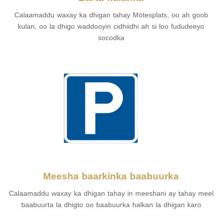
Calaamaddu waxay ka dhigan tahay Mötesplats, oo ah goob
kulan, oo la dhigo waddooyin cidhiidhi ah si loo fududeeyo
socodka
Meesha baarkinka baabuurka
Calaamaddu waxay ka dhigan tahay in meeshani ay tahay meel
baabuurta la dhigto oo baabuurka halkan la dhigan karo