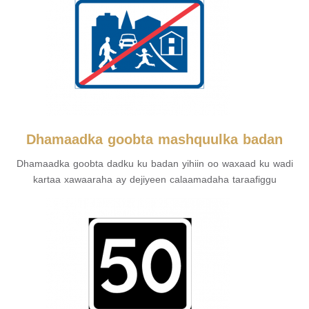
Dhamaadka goobta mashquulka badan
Dhamaadka goobta dadku ku badan yihiin oo waxaad ku wadi
kartaa xawaaraha ay dejiyeen calaamadaha taraafiggu