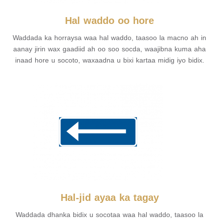
Hal waddo oo hore
Waddada ka horraysa waa hal waddo, taasoo la macno ah in
aanay jirin wax gaadiid ah oo soo socda, waajibna kuma aha
inaad hore u socoto, waxaadna u bixi kartaa midig iyo bidix.
Hal-jid ayaa ka tagay
Waddada dhanka bidix u socotaa waa hal waddo, taasoo la