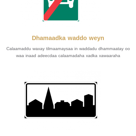
Dhamaadka waddo weyn
Calaamaddu waxay tilmaamaysaa in waddadu dhammaatay oo
waa inaad adeecdaa calaamadaha xadka xawaaraha