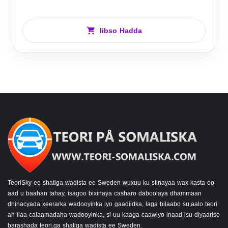
Iibso Hadda
TeoriSky ee shatiga wadista ee Sweden wuxuu ku siinayaa wax kasta oo
aad u baahan tahay, isagoo bixinaya casharo daboolaya dhammaan
dhinacyada xeerarka wadooyinka iyo gaadiidka, laga bilaabo su,aalo teori
ah ilaa calaamadaha wadooyinka, si uu kaaga caawiyo inaad isu diyaariso
barashada teori,ga shatiga wadista ee Sweden.