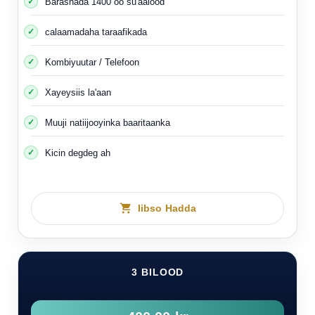
Barashada 1400 oo su'aalood
calaamadaha taraafikada
Kombiyuutar / Telefoon
Xayeysiis la'aan
Muuji natiijooyinka baaritaanka
Kicin degdeg ah
Iibso Hadda
3 BILOOD