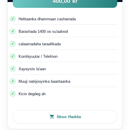
400,00 kr
Helitaanka dhammaan casharrada
Barashada 1400 oo su'aalood
calaamadaha taraafikada
Kombiyuutar / Telefoon
Xayeysiis la'aan
Muuji natiijooyinka baaritaanka
Kicin degdeg ah
Iibso Hadda