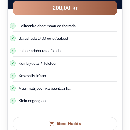
200,00 kr
Helitaanka dhammaan casharrada
Barashada 1400 oo su'aalood
calaamadaha taraafikada
Kombiyuutar / Telefoon
Xayeysiis la'aan
Muuji natiijooyinka baaritaanka
Kicin degdeg ah
Iibso Hadda