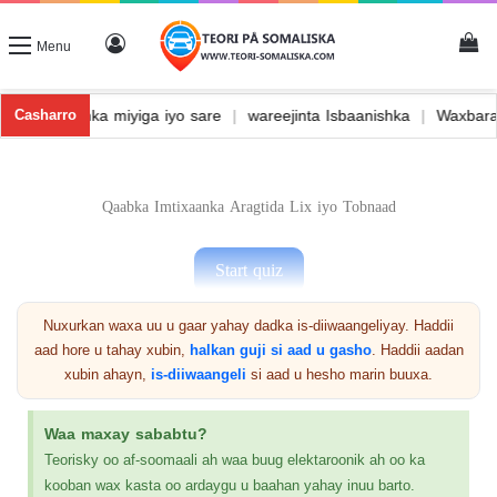
Menu
hinac ah
|
wadooyinka miyiga iyo sare
|
wareejinta Isbaanishka
|
Casharro
Qaabka Imtixaanka Aragtida Lix iyo Tobnaad
Nuxurkan waxa uu u gaar yahay dadka is-diiwaangeliyay. Haddii
aad hore u tahay xubin,
halkan guji si aad u gasho
. Haddii aadan
Kooxdii hore
xubin ahayn,
is-diiwaangeli
si aad u hesho marin buuxa.
Kooxda hadda 16
Waa maxay sababtu?
Teorisky oo af-soomaali ah waa buug elektaroonik ah oo ka
kooban wax kasta oo ardaygu u baahan yahay inuu barto.
Kooxda xigta