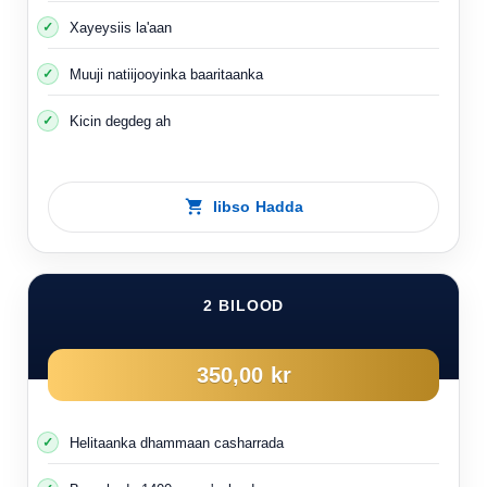
Xayeysiis la'aan
Muuji natiijooyinka baaritaanka
Kicin degdeg ah
Iibso Hadda
2 BILOOD
350,00 kr
Helitaanka dhammaan casharrada