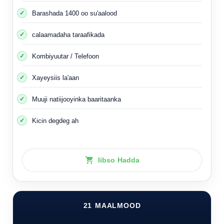
Barashada 1400 oo su'aalood
calaamadaha taraafikada
Kombiyuutar / Telefoon
Xayeysiis la'aan
Muuji natiijooyinka baaritaanka
Kicin degdeg ah
Iibso Hadda
21 MAALMOOD