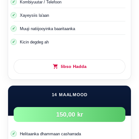
Kombiyuutar / Telefoon
Xayeysiis la'aan
Muuji natiijooyinka baaritaanka
Kicin degdeg ah
Iibso Hadda
14 MAALMOOD
150,00 kr
Helitaanka dhammaan casharrada