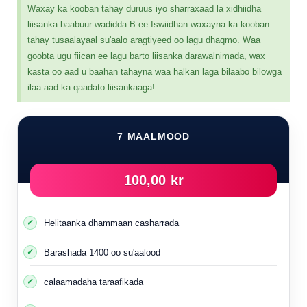
Waxay ka kooban tahay duruus iyo sharraxaad la xidhiidha
liisanka baabuur-wadidda B ee Iswiidhan waxayna ka kooban
tahay tusaalayaal su'aalo aragtiyeed oo lagu dhaqmo. Waa
goobta ugu fiican ee lagu barto liisanka darawalnimada, wax
kasta oo aad u baahan tahayna waa halkan laga bilaabo bilowga
ilaa aad ka qaadato liisankaaga!
7 MAALMOOD
100,00 kr
Helitaanka dhammaan casharrada
Barashada 1400 oo su'aalood
calaamadaha taraafikada