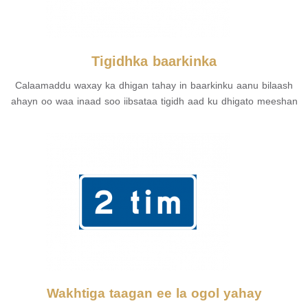
Tigidhka baarkinka
Calaamaddu waxay ka dhigan tahay in baarkinku aanu bilaash
ahayn oo waa inaad soo iibsataa tigidh aad ku dhigato meeshan
Wakhtiga taagan ee la ogol yahay