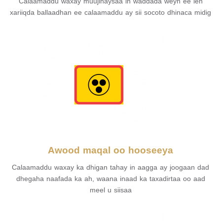
Calaamaddu waxay muujinaysaa in waddada weyn ee leh
xariiqda ballaadhan ee calaamaddu ay sii socoto dhinaca midig
Awood maqal oo hooseeya
Calaamaddu waxay ka dhigan tahay in aagga ay joogaan dad
dhegaha naafada ka ah, waana inaad ka taxadirtaa oo aad
meel u siisaa