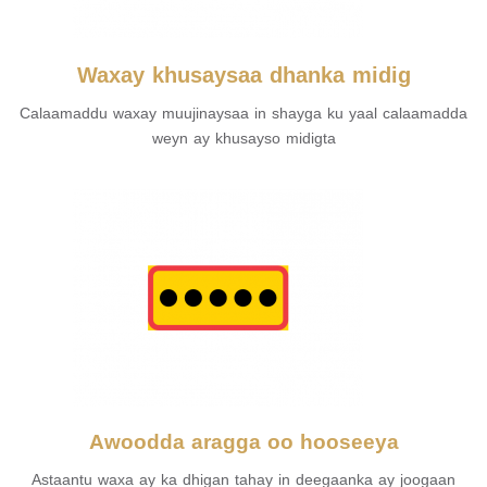
Waxay khusaysaa dhanka midig
Calaamaddu waxay muujinaysaa in shayga ku yaal calaamadda
weyn ay khusayso midigta
Awoodda aragga oo hooseeya
Astaantu waxa ay ka dhigan tahay in deegaanka ay joogaan