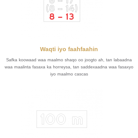
Waqti iyo faahfaahin
Safka koowaad waa maalmo shaqo oo joogto ah, tan labaadna
waa maalinta fasaxa ka horreysa, tan saddexaadna waa fasaxyo
iyo maalmo cascas