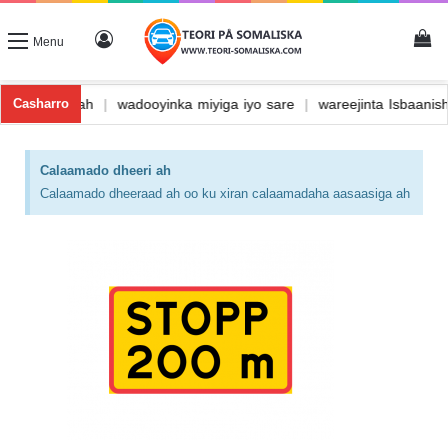
Menu
adista tunnelka
|
wado hal dhinac ah
|
wadooyinka miyiga iyo sar
Casharro
Calaamado dheeri ah
Calaamado dheeraad ah oo ku xiran calaamadaha aasaasiga ah