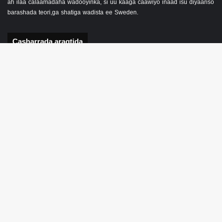
ah ilaa calaamadaha wadooyinka, si uu kaaga caawiyo inaad isu diyaariso
barashada teori,ga shatiga wadista ee Sweden.
Casharrada aragtida
Qaado liisanka darawalnimada
Imtixaan wadista oo wax ku ool ah
Astaamaha baabuurka gudaha
Casharo aragtiyeed
Su’aalo aragtiyeed
Su’aalaha aragtida 1
Su’aalaha aragtida 2
Su’aalaha aragtida 3
Su’aalo aragtiyeed