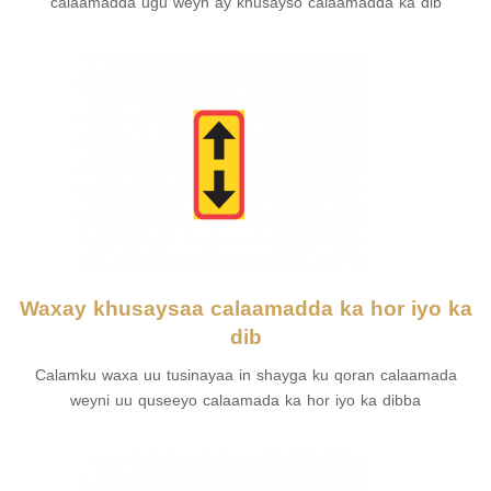
calaamadda ugu weyn ay khusayso calaamadda ka dib
Waxay khusaysaa calaamadda ka hor iyo ka
dib
Calamku waxa uu tusinayaa in shayga ku qoran calaamada
weyni uu quseeyo calaamada ka hor iyo ka dibba