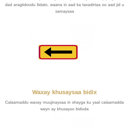
dad aragtidoodu liidato, waana in aad ka taxadirtaa oo aad jid u
samaysaa
Waxay khusaysaa bidix
Calaamaddu waxay muujinaysaa in shayga ku yaal calaamadda
weyn ay khusayso bidixda