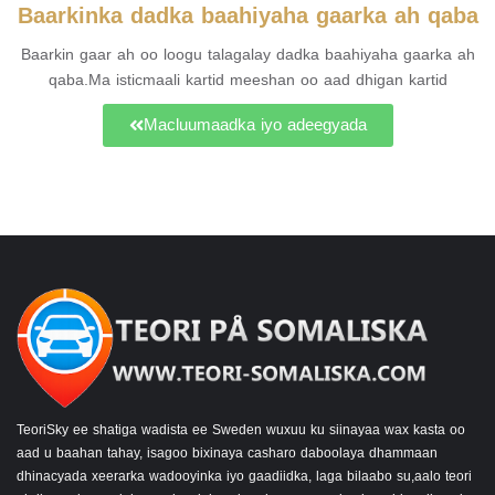
Baarkinka dadka baahiyaha gaarka ah qaba
Baarkin gaar ah oo loogu talagalay dadka baahiyaha gaarka ah
qaba.Ma isticmaali kartid meeshan oo aad dhigan kartid
Macluumaadka iyo adeegyada
TeoriSky ee shatiga wadista ee Sweden wuxuu ku siinayaa wax kasta oo
aad u baahan tahay, isagoo bixinaya casharo daboolaya dhammaan
dhinacyada xeerarka wadooyinka iyo gaadiidka, laga bilaabo su,aalo teori